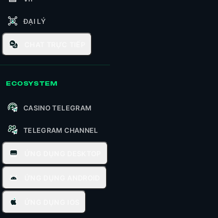
Scatter
Play
Chơi Ngay
Pragmatic
Chơi Ngay
Play
ĐẠI LÝ
Chơi Ngay
CHAT TRỰC TIẾP
🎮
🎮
🎮
Mortal
Sugar
Wanted
Bromance
Rush
Dead
ShadyLady
1000
or
Pragmatic
a
ECOSYSTEM
Chơi Ngay
Play
Wild
Hacksaw
Chơi Ngay
CASINO TELEGRAM
Gaming
Chơi Ngay
TELEGRAM CHANNEL
🎮
🎮
🎮
Sweet
Le
Zeus
ỨNG DỤNG DESKTOP
Bonanza
Bandit
vs
Super
Hacksaw
Hades
Scatter
Gaming
-
ỨNG DỤNG ANDROID
Pragmatic
Gods
Chơi Ngay
Play
of
War
Chơi Ngay
ỨNG DỤNG IOS
Pragmatic
Play