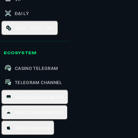
a
company
ĐẠI LÝ
with
its
CHAT TRỰC TIẾP
registered
office
located
at
ECOSYSTEM
Provincia
de
Puntarenas
CASINO TELEGRAM
06,
Canton
TELEGRAM CHANNEL
11,
Garabito,
ỨNG DỤNG DESKTOP
Jaco,
61101,
ỨNG DỤNG ANDROID
Costa
Rica
and
ỨNG DỤNG IOS
registered