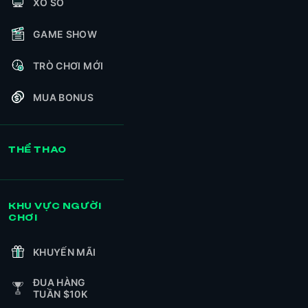
XỔ SỐ
Casino
GAME SHOW
Tron
(2025)
TRÒ CHƠI MỚI
MUA BONUS
Hướng
dẫn
đầy
THỂ THAO
đủ
về
cá
KHU VỰC NGƯỜI
cược
CHƠI
bằng
KHUYẾN MÃI
TRX
(Tron).
ĐUA HÀNG
Giao
TUẦN $10K