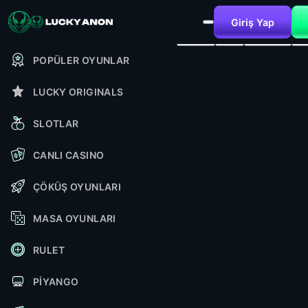
Giriş Yap
CASINO
Menü
Ara
Cüzdan
Öd
POPÜLER OYUNLAR
Rulet
(
35
/
LUCKY ORIGINALS
108
)
SLOTLAR
Rastgele
CANLI CASINO
Tüm Sağlayıcılar
ÇÖKÜŞ OYUNLARI
Rulet
(
35
MASA OYUNLARI
/
RULET
108
)
PİYANGO