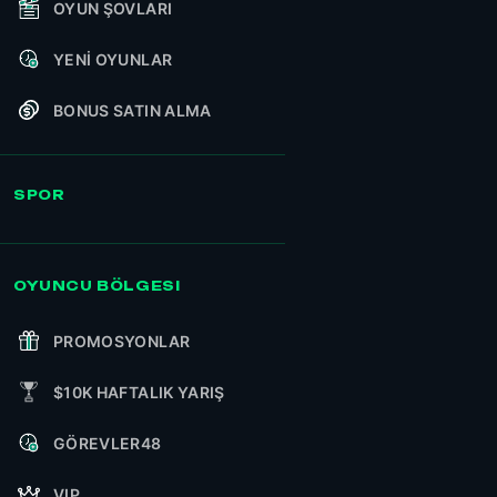
OYUN ŞOVLARI
99
)
YENİ OYUNLAR
BONUS SATIN ALMA
Rastgele
🎮
🎮
🎮
3
7
Amazing
Kings
Piggies
Pharaoh
SPOR
Scratch
5,000
Microgaming
BGaming
Pragmatic
Hemen Oyna
Play
Hemen Oyna
Hemen Oyna
OYUNCU BÖLGESI
🎮
🎮
🎮
Balloons
Break
Bronze
PROMOSYONLAR
Hacksaw
the
scratch
Gaming
ICE
Hacksaw
Hacksaw
Gaming
Hemen Oyna
$10K HAFTALIK YARIŞ
Gaming
Hemen Oyna
Hemen Oyna
GÖREVLER
48
🎮
🎮
🎮
Capymania
Capymania
Capymania
VIP