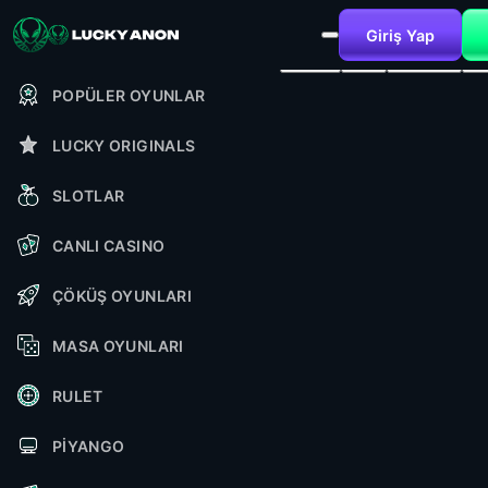
Giriş Yap
CASINO
Menü
Ara
Cüzdan
Öd
POPÜLER OYUNLAR
LUCKY ORIGINALS
SLOTLAR
CANLI CASINO
ÇÖKÜŞ OYUNLARI
MASA OYUNLARI
RULET
PİYANGO