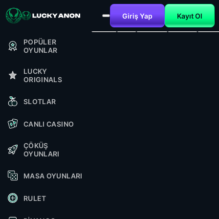
Giriş Yap
Kayıt Ol
CASINO
Menü
Ara
Cüzdan
Ödüller
Spor
Provably
POPÜLER
OYUNLAR
Fair
Blog
/
Oyunlar
Açıklaması
LUCKY
ORIGINALS
9
technology
dakika
SLOTLAR
okuma
CANLI CASINO
Provably
Fair
ÇÖKÜŞ
OYUNLARI
Oyunlar
MASA OYUNLARI
Açıklaması
RULET
(2025)