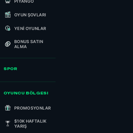
-
PİYANGO
Kripto
OYUN ŞOVLARI
Casino
YENİ OYUNLAR
Teknolojisi
BONUS SATIN
ALMA
Oyunları
provably
fair
SPOR
yapan
nedir?
Kriptografik
OYUNCU BÖLGESI
doğrulama,
akıllı
PROMOSYONLAR
sözleşmeler
$10K HAFTALIK
ve
YARIŞ
oyun