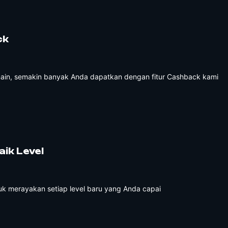
ck
in, semakin banyak Anda dapatkan dengan fitur Cashback kami
ik Level
tuk merayakan setiap level baru yang Anda capai