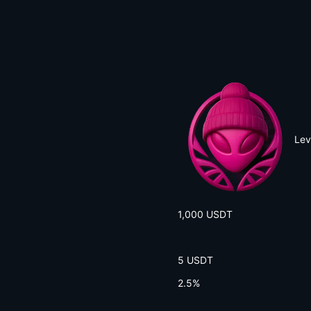
Lev
1,000 USDT
5 USDT
2.5%