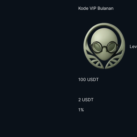
Kode VIP Bulanan
Lev
100 USDT
2 USDT
1%