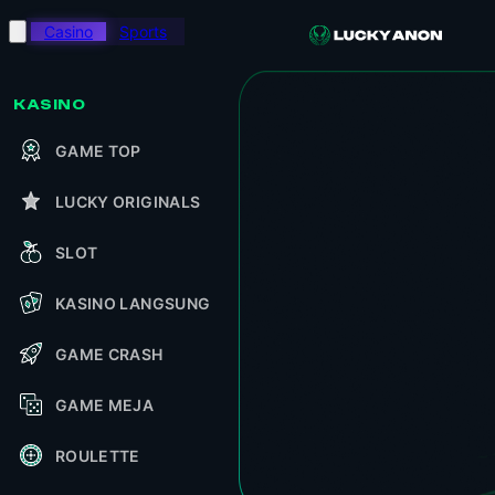
Casino
Sports
KASINO
GAME TOP
LUCKY ORIGINALS
SLOT
KASINO LANGSUNG
GAME CRASH
GAME MEJA
ROULETTE