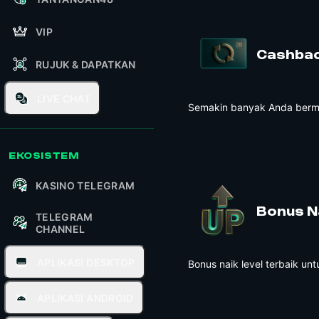
VIP
Cashba
RUJUK & DAPATKAN
LIVE CHAT
Semakin banyak Anda berma
EKOSISTEM
KASINO TELEGRAM
Bonus Na
TELEGRAM
CHANNEL
APLIKASI DESKTOP
Bonus naik level terbaik un
APLIKASI ANDROID