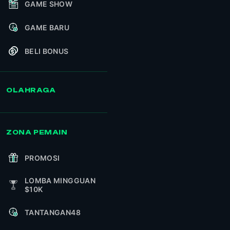
Kebijakan
GAME SHOW
Perjudian
yang
GAME BARU
Bertanggung
Jawab
BELI BONUS
dan
Pengecualian
Diri
OLAHRAGA
LuckyAnon
Ini
adalah
Kebijakan
ZONA PEMAIN
Perjudian
yang
PROMOSI
Bertanggung
Jawab
LOMBA MINGGUAN
dan
$10K
Pengecualian
Diri
TANTANGAN
48
dari
3-