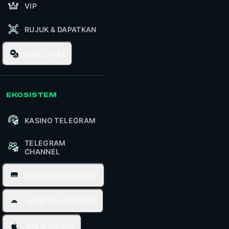
VIP
102-
940062
RUJUK & DAPATKAN
SRL
("LuckyAnon",
"kami"),
LIVE CHAT
sebuah
perusahaan
Kosta
EKOSISTEM
Rika
yang
mengoperasikan
KASINO TELEGRAM
kasino
online
TELEGRAM
www.luckyanon.com
CHANNEL
("Situs
Web")
APLIKASI DESKTOP
berdasarkan
lisensi
APLIKASI ANDROID
yang
diterbitkan
oleh
APLIKASI IOS