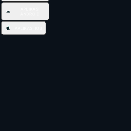
kripto
APLIKASI
karena
ANDROID
mempertahankan
nilai
APLIKASI IOS
stabil
$1
USD,
menawarkan
transaksi
instan,
dan
memungkinkan
permainan
anonim.
Lucky
Anon
mendukung
judi
USDT
tanpa