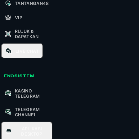
dan
TANTANGAN
48
akses
ke
VIP
7.000+
RUJUK &
permainan
DAPATKAN
tanpa
kekhawatiran
LIVE CHAT
volatilitas.
EKOSISTEM
Jawaban
KASINO
Cepat
TELEGRAM
USDT
TELEGRAM
(Tether)
CHANNEL
ideal
untuk
APLIKASI
DESKTOP
judi