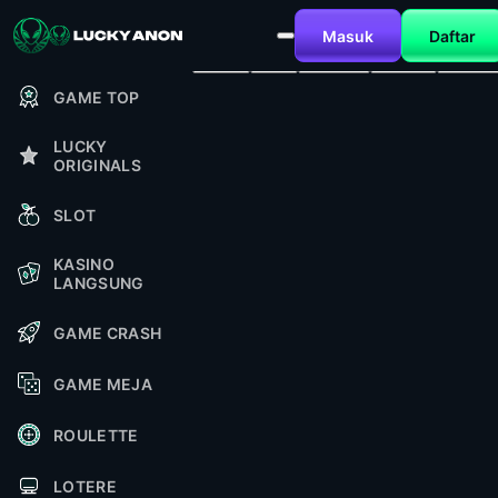
Masuk
Daftar
KASINO
Menu
Cari
Dompet
Hadiah
Olahra
Panduan
GAME TOP
Blog
/
Judi
Litecoin
LUCKY
ORIGINALS
10
Litecoin
menit
SLOT
baca
Panduan
KASINO
LANGSUNG
Judi
GAME CRASH
Litecoin
GAME MEJA
(2025)
-
ROULETTE
Alternatif
LOTERE