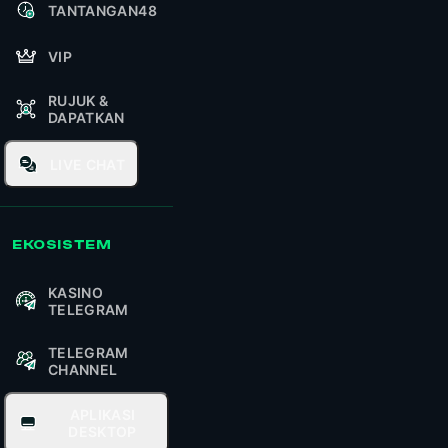
Litecoin
TANTANGAN
48
lengkap
dengan
VIP
permainan
RUJUK &
anonim,
DAPATKAN
penarikan
instan,
LIVE CHAT
dan
keandalan
terbukti.
EKOSISTEM
KASINO
TELEGRAM
Jawaban
TELEGRAM
Cepat
CHANNEL
Judi
APLIKASI
Litecoin
DESKTOP
menawarkan