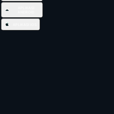
transaksi
APLIKASI
lebih
ANDROID
cepat
dan
APLIKASI IOS
biaya
lebih
rendah
daripada
Bitcoin
sambil
mempertahankan
keamanan
dan
anonimitas
serupa.
Lucky
Anon
mendukung
judi