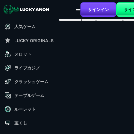
サインイン
サイ
カジノ
メニュー
検索
ウォレット
報
利
人気ゲーム
用
LUCKY ORIGINALS
規
約
スロット
最
ライブカジノ
終
更
クラッシュゲーム
新:
2026
テーブルゲーム
年
4
月
ルーレット
-
バ
宝くじ
ー
ジ