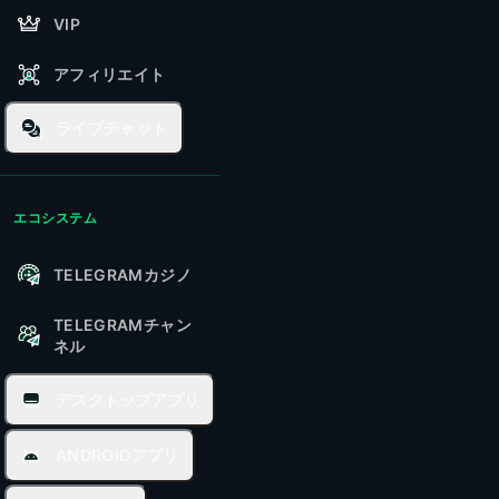
共
VIP
和
国
Provincia
アフィリエイト
de
Puntarenas
ライブチャット
06,
Canton
11,
Garabito,
エコシステム
Jaco,
61101
TELEGRAMカジノ
に
所
TELEGRAMチャン
在
ネル
地
を
デスクトップアプリ
置
き、
商
ANDROIDアプリ
業
登