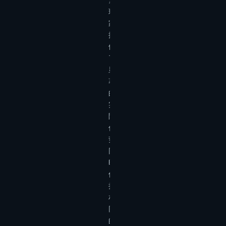
玩
家
提
供
了
显
著
的
实
际
优
势，
同
时
保
持
相
同
的