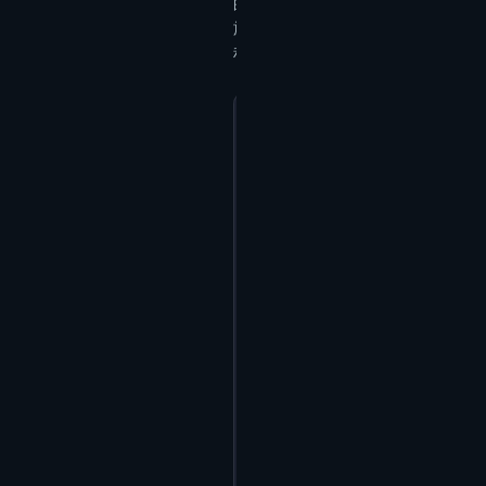
的
旅
程。
获取莱特币
1
从
Coinbase（最
用户友好）、
Binance（最
低费用）或
Kraken（高级
功能）等主要
交易所购买
LTC。您还可
以使用原子交
换进行直接
BTC-LTC交
换。