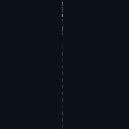
始
莱
特
币
赌
博
开
始
莱
特
币
赌
博
很
简
单。
按
照
这