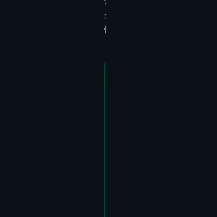
可
靠
性。
快
速
解
答
莱
特
币
赌
博
提
供
比
比