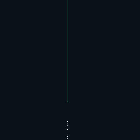
特
币
更
有
效
地
存
款、
游
戏
和
提
款。
如
何
开