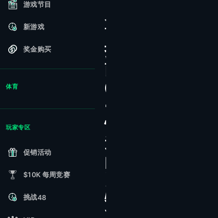
游戏节目
赌
博
新游戏
指
奖金购买
南
(2025)
体育
-
快
玩家专区
速
促销活动
的
比
$10K 每周竞赛
特
挑战
48
币