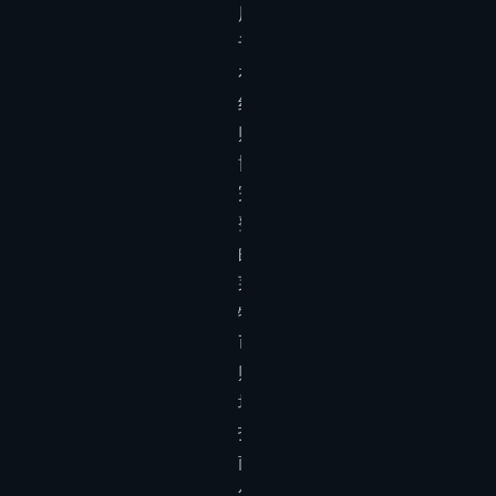
用
于
在
线
赌
博。
完
整
的
莱
特
币
赌
场
指
南，
包