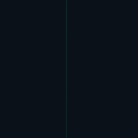
分
钟
确
认、
无
需
KYC，
并
通
过
这
种
可
靠
的
比
特
币
替