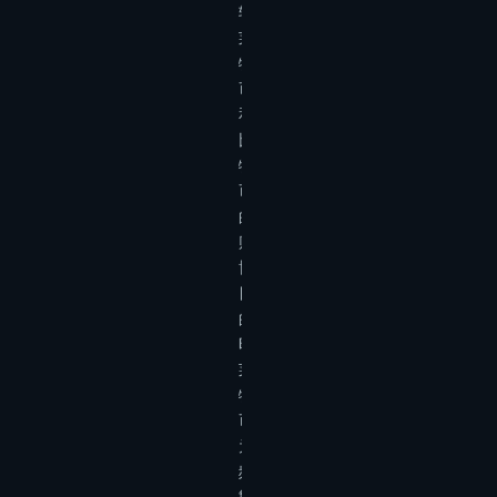
较
莱
特
币
和
比
特
币
的
赌
博
目
的
时，
莱
特
币
为
频
繁