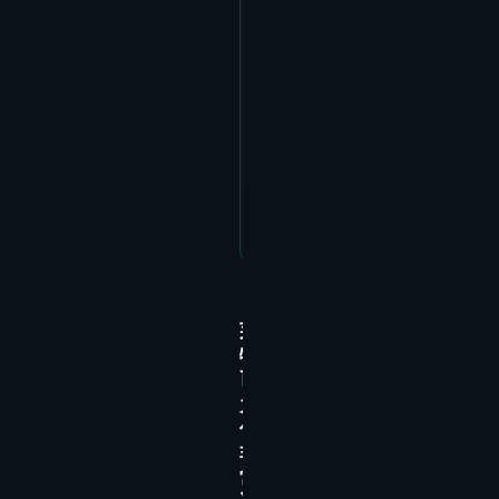
代
品
访
问
7000
多
种
游
戏。
莱
特
币
为
何
非
常