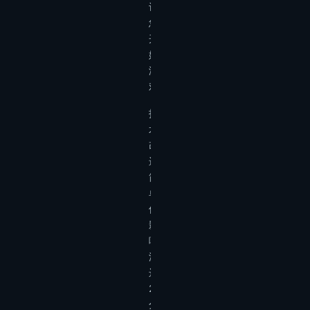
让
您
开
始
游
戏。
技
术
改
进
简
单
但
影
响
深
远：
2.5
分