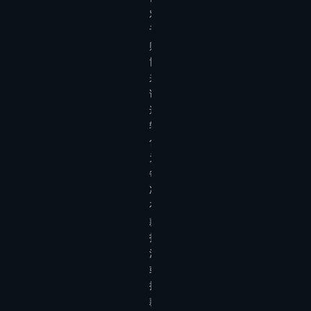
对
于
赌
博
来
说，
这
转
化
为
每
次
存
款、
投
注
或
提
款