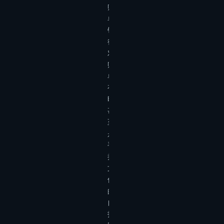
账
单、
银
行
对
账
单，
有
时
甚
至
是
手
持
文
件
的
自
拍