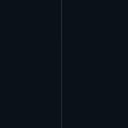
您
的
加
密
钱
包、
存
款
并
开
始
游
戏
——
无
需
文
件、
无