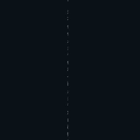
这
不
仅
仅
是
关
于
便
利
——
而
是
关
于
对
自
己
数