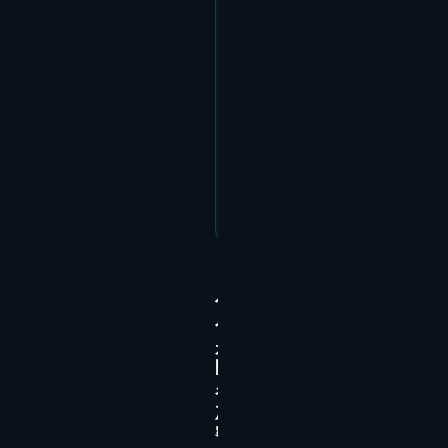
需
等
待、
隐
私
不
打
折
扣。
什
么
是
匿
名
加
密