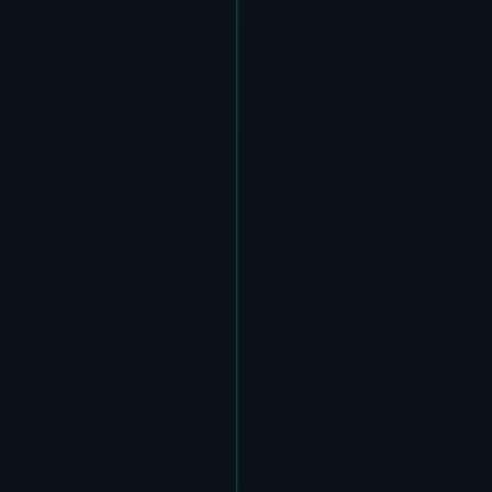
份
验
证
的
情
况
下
使
用
加
密
货
币
玩
赌
场
游
戏。
像
Lucky