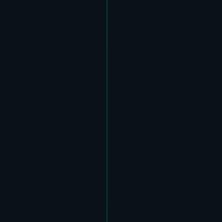
密
货
币
赌
博
让
您
可
以
在
不
提
供
个
人
信
息
或
身