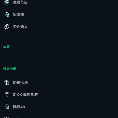
真
游戏节目
人
新游戏
娱
乐
奖金购买
场
(
48
体育
的
771
)
玩家专区
随机
促销活动
🎮
🎮
🎮
Infinite
Lightning
Lightning
$10K 每周竞赛
Blackjack
Roulette
Blackjack
Evolution
Evolution
Evolution
Gaming
Gaming
Gaming
挑战
48
立即游戏
立即游戏
立即游戏