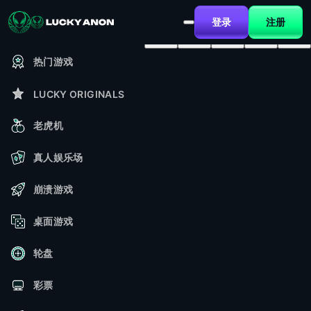
登录
注册
娱乐场
菜单
搜索
钱包
奖励
体育
热门游戏
Lucky
Anon
彩
LUCKY ORIGINALS
票
(
35
老虎机
的
99
)
真人娱乐场
随机
崩溃游戏
所有供应商
所有功能
桌面游戏
Lucky
轮盘
Anon
彩
彩票
票