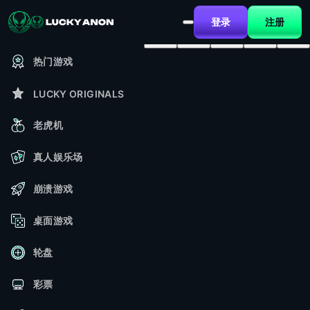
登录
注册
娱乐场
菜单
搜索
钱包
奖励
体育
反
热门游戏
洗
LUCKY ORIGINALS
钱
政
老虎机
策
真人娱乐场
反
洗
崩溃游戏
钱
和
桌面游戏
打
击
轮盘
恐
怖
彩票
主
义