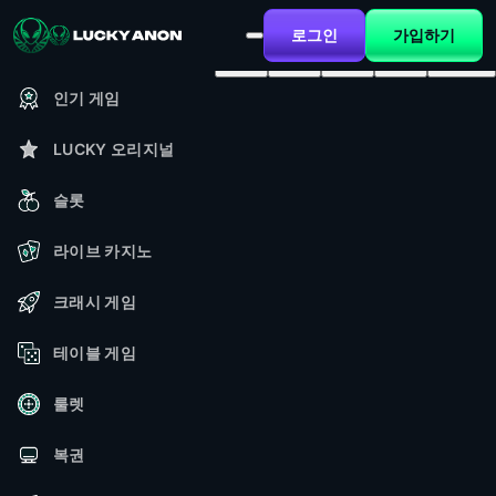
로그인
가입하기
카지노
메뉴
검색
지갑
보상
스포츠
인기 게임
Lucky
Anon
인
LUCKY 오리지널
기
게
슬롯
임
(
35
의
라이브 카지노
5862
)
크래시 게임
무작위
테이블 게임
모든 제공업체
인기
룰렛
Lucky
Anon
복권
인