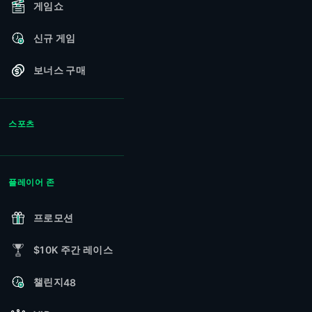
게임쇼
모
신규 게임
무작위
American
🎮
🎮
Roulette
보너스 구매
American
American
BGaming
Roulette
Roulette
지금 플레이
Betsoft
KA
Gaming
지금 플레이
스포츠
지금 플레이
American
🎮
🎮
Roulette
American
American
NetEnt
Roulette
Roulette
플레이어 존
지금 플레이
Pragmatic
Red
Play
Rake
Live
Gaming
프로모션
지금 플레이
지금 플레이
$10K 주간 레이스
Auto
🎮
🎮
Lightning
Auto
Auto
Roulette
챌린지
48
Mega
Roulette
Evolution
Roulette
Pragmatic
Gaming
Pragmatic
Play