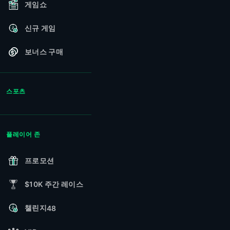
게임쇼
신규 게임
보너스 구매
스포츠
가입하기
플레이어 존
받으세요
420% 보너스
프로모션
+175 프리스핀
$10K 주간 레이스
가입하기
챌린지
48
슬
전체 보기
롯