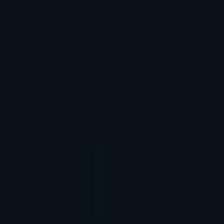
420%
보너스
+175
프리스핀
Sports
전체 보기
Football
Basketball
Es
Bet Now
Bet Now
Bet
게