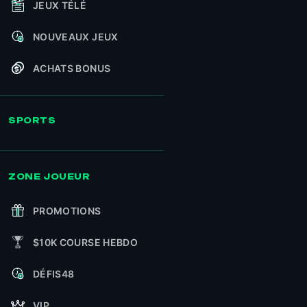
JEUX TÉLÉ
99
)
NOUVEAUX JEUX
ACHATS BONUS
Aléatoire
🎮
🎮
🎮
3
7
Amazing
Kings
Piggies
Pharaoh
SPORTS
Scratch
5,000
Microgaming
BGaming
Pragmatic
Jouer Maintenant
Play
Jouer Maintenant
Jouer Maintenant
ZONE JOUEUR
🎮
🎮
🎮
Balloons
Break
Bronze
PROMOTIONS
Hacksaw
the
scratch
Gaming
ICE
Hacksaw
Hacksaw
Gaming
Jouer Maintenant
$10K COURSE HEBDO
Gaming
Jouer Maintenant
Jouer Maintenant
DÉFIS
48
🎮
🎮
🎮
Capymania
Capymania
Capymania
VIP