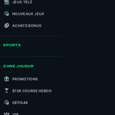
(
35
JEUX TÉLÉ
de
NOUVEAUX JEUX
1993
)
ACHATS BONUS
Aléatoire
🎮
🎮
🎮
SPORTS
Frozen
Greedy
Heist:
Age
Alice
Bank
Peter
2:
Rush
&
Bigger
-
ZONE JOUEUR
Sons
Bites
Hold
Peter
and
Jouer Maintenant
&
Win
PROMOTIONS
Sons
Betsoft
Jouer Maintenant
Jouer Maintenant
$10K COURSE HEBDO
🎮
🎮
🎮
101
108
123
DÉFIS
48
Candies
Heroes
Soccer
NetEnt
Water
Link
Margin
and
VIP