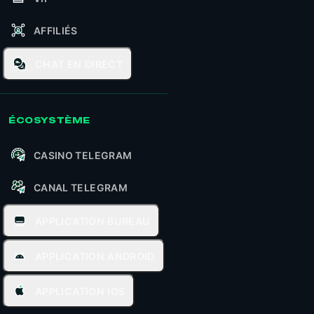
Jouer Maintenant
Microgaming
Merge
Microgaming
Jouer Maintenant
AFFILIÉS
Jouer Maintenant
🎮
🎮
🎮
CHAT EN DIRECT
123
15
2
Soccer
Dragon
Wild
Link
Pearls
2
and
3Oaks
Die
ÉCOSYSTÈME
Merge
Hacksaw
Jouer Maintenant
VF
Gaming
Microgaming
Jouer Maintenant
CASINO TELEGRAM
Jouer Maintenant
🎮
🎮
🎮
CANAL TELEGRAM
20.000
3
3
Waves
African
Angels
APPLICATION BUREAU
Red
Drums
Power
Rake
3Oaks
Combo
Gaming
Microgaming
Jouer Maintenant
APPLICATION ANDROID
Jouer Maintenant
Jouer Maintenant
🎮
🎮
🎮
APPLICATION IOS
3
3
3