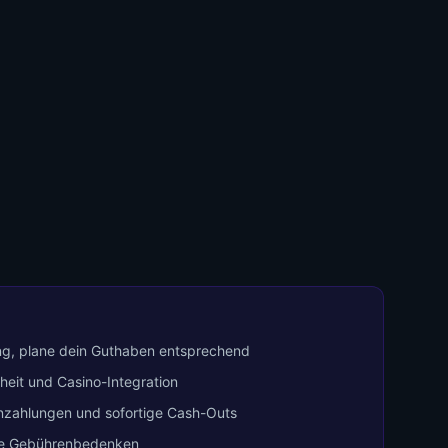
ung, plane dein Guthaben entsprechend
heit und Casino-Integration
nzahlungen und sofortige Cash-Outs
ohne Gebührenbedenken