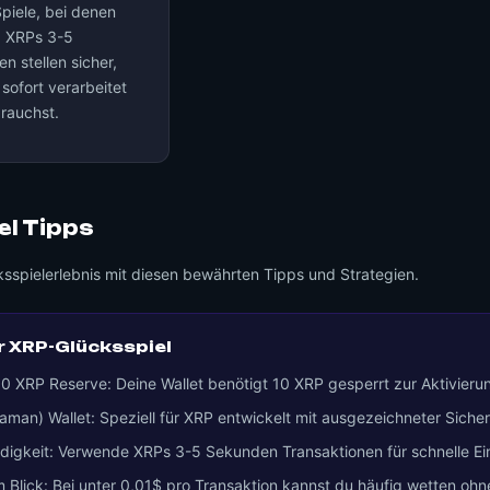
piele, bei denen
. XRPs 3-5
n stellen sicher,
sofort verarbeitet
rauchst.
el Tipps
sspielerlebnis mit diesen bewährten Tipps und Strategien.
ür XRP-Glücksspiel
10 XRP Reserve: Deine Wallet benötigt 10 XRP gesperrt zur Aktivier
n) Wallet: Speziell für XRP entwickelt mit ausgezeichneter Sicher
digkeit: Verwende XRPs 3-5 Sekunden Transaktionen für schnelle Ei
m Blick: Bei unter 0,01$ pro Transaktion kannst du häufig wetten 