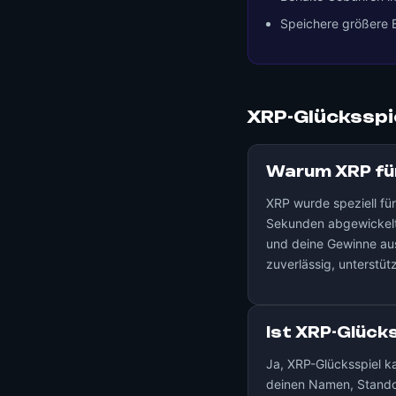
Speichere größere B
XRP-Glücksspi
Warum XRP für
XRP wurde speziell für
Sekunden abgewickelt 
und deine Gewinne aus
zuverlässig, unterstütz
Ist XRP-Glück
Ja, XRP-Glücksspiel k
deinen Namen, Standor