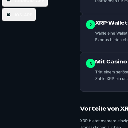
ANDROID-APP
Plattformen für m
IOS-APP
XRP-Wallet
2
Wähle eine Wallet
Exodus bieten ebe
Mit Casino
3
Tritt einem seri
Zahle XRP ein un
Vorteile von X
XRP bietet mehrere einzig
Transaktionen suchen.