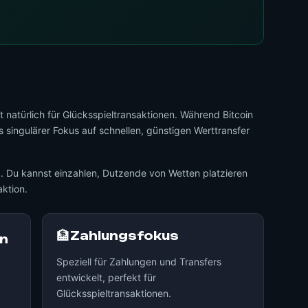
natürlich für Glücksspieltransaktionen. Während Bitcoin
 singulärer Fokus auf schnellen, günstigen Werttransfer
. Du kannst einzahlen, Dutzende von Wetten platzieren
ktion.
🏦
Zahlungsfokus
en
Speziell für Zahlungen und Transfers
entwickelt, perfekt für
Glücksspieltransaktionen.