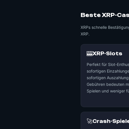
Beste XRP-Cas
XRPs schnelle Bestätigun
XRP.
🎰
XRP-Slots
Perfekt für Slot-Enthu
sofortigen Einzahlung
sofortigen Auszahlung
Gebühren bedeuten m
Spielen und weniger f
🚀
Crash-Spiel