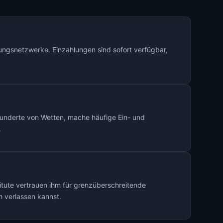
ungsnetzwerke. Einzahlungen sind sofort verfügbar,
Hunderte von Wetten, mache häufige Ein- und
.
titute vertrauen ihm für grenzüberschreitende
h verlassen kannst.