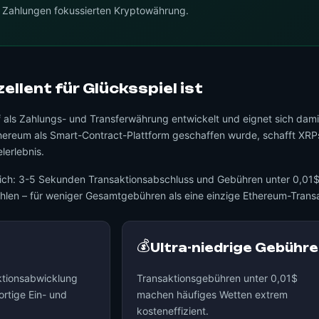
uf Zahlungen fokussierten Kryptowährung.
llent für Glücksspiel ist
als Zahlungs- und Transferwährung entwickelt und eignet sich damit 
Ethereum als Smart-Contract-Plattform geschaffen wurde, schafft XRPs
lerlebnis.
sich: 3-5 Sekunden Transaktionsabschluss und Gebühren unter 0,01$
len – für weniger Gesamtgebühren als eine einzige Ethereum-Transa
💰
Ultra-niedrige Gebühr
tionsabwicklung
Transaktionsgebühren unter 0,01$
ortige Ein- und
machen häufiges Wetten extrem
kosteneffizient.