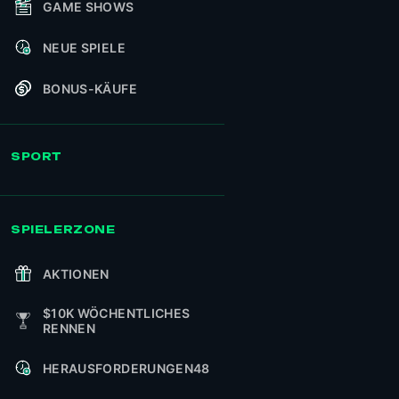
GAME SHOWS
NEUE SPIELE
BONUS-KÄUFE
SPORT
SPIELERZONE
AKTIONEN
$10K WÖCHENTLICHES
RENNEN
HERAUSFORDERUNGEN
48