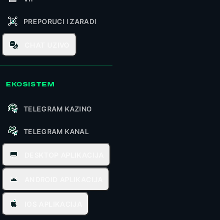
2
GoldenD*****
PREPORUCI I ZARADI
3
OnyxRo*****
CHAT UZIVO
4
AtomicSi*****
5
HollowD*****
EKOSISTEM
6
KnightC*****
TELEGRAM KAZINO
7
AmberDic*****
8
IslandR*****
TELEGRAM KANAL
9
FirstDe*****
DESKTOP APLIKACIJA
10
HeavenS*****
ANDROID APLIKACIJA
11
FlameRu*****
IOS APLIKACIJA
12
GalaxyB*****