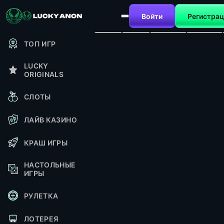
Войти
Регистрац
КАЗИНО
Меню
Поиск
Кошелёк
Награды
Руководство
ТОП ИГР
Блог
/
по бонусам
криптоказино
LUCKY
ORIGINALS
9
мин
bonuses
чтения
СЛОТЫ
Руководст
ЛАЙВ КАЗИНО
по
КРАШ ИГРЫ
бонусам
НАСТОЛЬНЫЕ
и
ИГРЫ
наградам
РУЛЕТКА
криптоказ
ЛОТЕРЕЯ