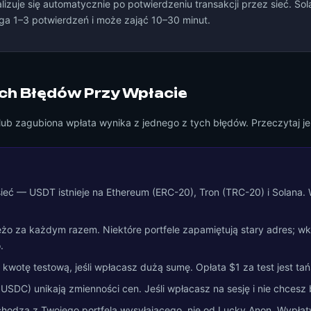
lizuje się automatycznie po potwierdzeniu transakcji przez sieć. So
a 1–3 potwierdzeń i może zająć 10–30 minut.
ch Błędów Przy Wpłacie
ub zagubiona wpłata wynika z jednego z tych błędów. Przeczytaj j
ieć — USDT istnieje na Ethereum (ERC-20), Tron (TRC-20) i Solana. W
ieżo za każdym razem. Niektóre portfele zapamiętują stary adres; 
.
ą kwotę testową, jeśli wpłacasz dużą sumę. Opłata $1 za test jest ta
USDC) unikają zmienności cen. Jeśli wpłacasz na sesję i nie chcesz
chodzą z Twojego portfela wysyłającego, nie od Lucky Anon. Wypłat