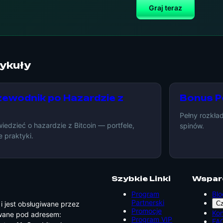
Graj teraz
ykuły
ewodnik po Hazardzie z
Bonus P
Pełny rozkła
iedzieć o hazardzie z Bitcoin — portfele,
spinów.
e praktyki.
Szybkie Linki
Wspar
Program
Blo
Partnerski
i jest obsługiwane przez
Cz
Promocje
Kon
wane pod adresem:
Program VIP
FA