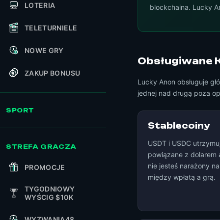
LOTERIA
blockchaina. Lucky An
TELETURNIELE
NOWE GRY
Obsługiwane 
ZAKUP BONUSU
Lucky Anon obsługuje gł
jednej nad drugą poza opł
SPORT
Stablecoiny
USDT i USDC utrzymuj
STREFA GRACZA
powiązane z dolarem 
nie jesteś narażony n
PROMOCJE
między wpłatą a grą.
TYGODNIOWY
WYŚCIG $10K
WYZWANIA
48