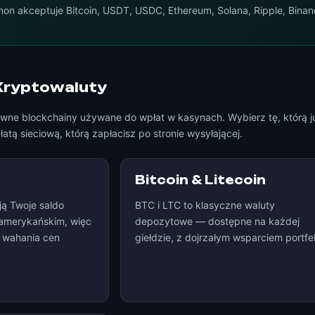
on akceptuje Bitcoin, USDT, USDC, Ethereum, Solana, Ripple, Binance
Kryptowaluty
ówne blockchainy używane do wpłat w kasynach. Wybierz tę, którą 
atą sieciową, którą zapłacisz po stronie wysyłającej.
Bitcoin & Litecoin
ą Twoje saldo
BTC i LTC to klasyczne waluty
amerykańskim, więc
depozytowe — dostępne na każdej
a wahania cen
giełdzie, z dojrzałym wsparciem portfel