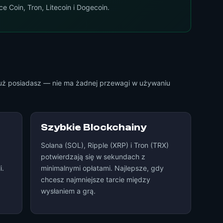
 Coin, Tron, Litecoin i Dogecoin.
już posiadasz — nie ma żadnej przewagi w używaniu
Szybkie Blockchainy
Solana (SOL), Ripple (XRP) i Tron (TRX)
potwierdzają się w sekundach z
i.
minimalnymi opłatami. Najlepsze, gdy
chcesz najmniejsze tarcie między
wysłaniem a grą.