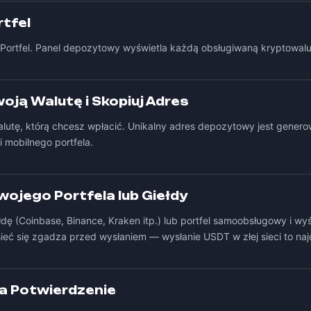
tfel
 Portfel. Panel depozytowy wyświetla każdą obsługiwaną kryptowalutę
oją Walutę i Skopiuj Adres
lutę, którą chcesz wpłacić. Unikalny adres depozytowy jest genero
i mobilnego portfela.
wojego Portfela lub Giełdy
łdę (Coinbase, Binance, Kraken itp.) lub portfel samoobsługowy i w
ieć się zgadza przed wysłaniem — wysłanie USDT w złej sieci to naj
a Potwierdzenie