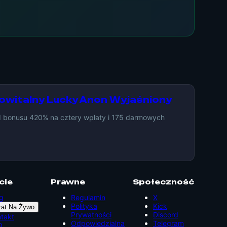
owitalny Lucky Anon Wyjaśniony
d bonusu 420% na cztery wpłaty i 175 darmowych
cie
Prawne
Społeczność
g
Regulamin
X
Polityka
Kick
at Na Żywo
Prywatności
Discord
takt
Odpowiedzialna
Telegram
Q