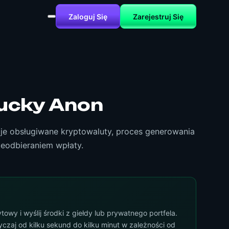
Zaloguj Się
Zarejestruj Się
Lucky Anon
je obsługiwane kryptowaluty, proces generowania
eodbieraniem wpłaty.
owy i wyślij środki z giełdy lub prywatnego portfela.
yczaj od kilku sekund do kilku minut w zależności od