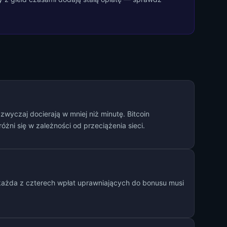
zwyczaj docierają w mniej niż minutę. Bitcoin
ni się w zależności od przeciążenia sieci.
każda z czterech wpłat uprawniających do bonusu musi