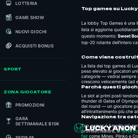
LOTTERIA
Top games su Lucky An
GAME SHOW
La lobby Top Games è una list
lista si aggiorna quotidianam
NUOVI GIOCHI
questo momento:
Sweet Bo
top-20 rotante dell'intero ca
ACQUISTI BONUS
Come viene costruita
La lista dei top games di Lu
SPORT
peso elevato ai giocatori uni
categorie — vedrai sempre alm
crescono velocemente (ad e
Perché questi gioc
ZONA GIOCATORE
Le slot ai primi posti tendo
thunder di Gates of Olympus,
PROMOZIONI
dei round — un giocatore pu
all'intrattenimento più che 
Navigazione tra cat
GARA
SETTIMANALE $10K
Top games è il modo più semp
provider/feature, ai
tavoli c
fair
come Mines, Plinko e Cra
SFIDE
48