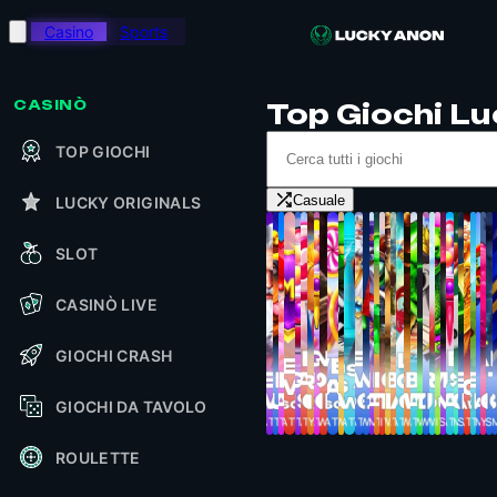
Casino
Sports
CASINÒ
Top Giochi L
TOP GIOCHI
Casuale
LUCKY ORIGINALS
Gates
The
Sweet
Gates
Sugar
Sweet
Mortal
Sugar
Wanted
Sweet
Le
Zeus
Gates
Mines
Wild
Gems
Duck
2
Big
Starlight
Duel
Big
Limbo
Le
Eternal
Outsour
DIAMO
Sweet
Rocke
Take
5
Be
Av
S
T
of
Dog
Bonanza
of
Rush
Bonanza
Bromance
Rush
Dead
Bonanza
Bandit
vs
of
Dare2Win
Heart
Bonanza
Hunters
Wild
Bass
Princess
at
Bass
Hacksaw
Zeus
Duel
Nolimit
MINES
Rush
Dice
The
Lion
Kee
BG
S
S
SLOT
Olympus
House
Pragmatic
Olympus
Pragmatic
1000
ShadyLady
1000
or
Super
Hacksaw
Hades
Olympus
Hacksaw
BGaming
Pragmatic
Nolimit
2
Splash
1000
Dawn
Bonanza
Gaming
Hacksaw
Hacksaw
City
Betsoft
Bonan
BGam
Bank
Meg
Pra
S
Gioca 
Gioca 
Pragmatic
Pragmatic
Play
Super
Play
Pragmatic
Pragmatic
a
Scatter
Gaming
-
1000
Gaming
Play
City
Die
Pragmatic
Pragmatic
Hacksaw
Pragmatic
Gaming
Gaming
Pragma
Betso
Prag
Pla
B
Gioca Ora
Gioca Ora
Gioca Ora
Gioca Ora
Gioca Ora
Gioca Ora
Gioc
Gio
Play
Play
Scatter
Play
Play
Wild
Pragmatic
Gods
Pragmatic
Hacksaw
Play
Play
Gaming
Play
Play
Play
CASINÒ LIVE
Gioca Ora
Gioca Ora
Gioca Ora
Gioca Ora
Gioca Ora
Gioca Ora
Gioca Ora
Gioca Ora
Gioca Or
Gioca O
Gioca
Gioc
Gi
Gi
Pragmatic
Hacksaw
Play
of
Play
Gaming
Gioca Ora
Gioca Ora
Gioca Ora
Gioca Ora
Gioca Ora
Gioca Ora
Gioca Ora
Gioca Ora
Gioca Ora
Gioca Or
Play
Gaming
War
Gioca Ora
Gioca Ora
Gioca Ora
G
Pragmatic
GIOCHI CRASH
Gioca Ora
Gioca Ora
Play
Gioca Ora
GIOCHI DA TAVOLO
ROULETTE