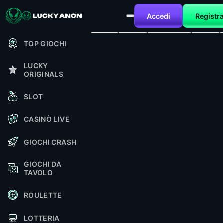
Accedi
Registra
CASINÒ
Menu
Cerca
Portafoglio
Premi
Politica
TOP GIOCHI
di
LUCKY
Gioco
ORIGINALS
Responsabile
SLOT
La
vostra
CASINÒ LIVE
sicurezza
e
GIOCHI CRASH
il
vostro
GIOCHI DA
benessere
TAVOLO
sono
la
ROULETTE
nostra
massima
LOTTERIA
priorità