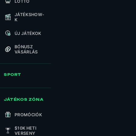
(2025)
LOTTÓ
JÁTÉKSHOW-
Miért
K
tökéletes
ÚJ JÁTÉKOK
az
USDT
BÓNUSZ
(Tether)
VÁSÁRLÁS
a
kriptó
SPORT
szerencsejátékhoz.
Stabil
érték,
azonnali
JÁTÉKOS ZÓNA
tranzakciók,
PROMÓCIÓK
anonim
játék
$10K HETI
és
VERSENY