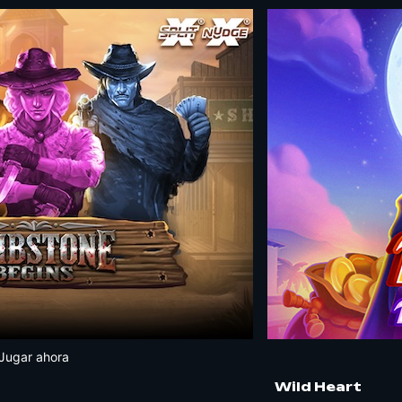
Jugar ahora
Wild Heart