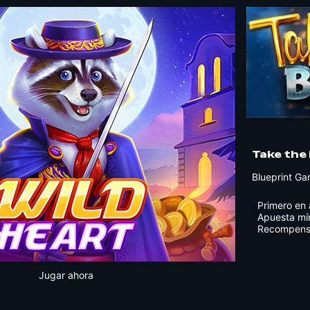
Take the
Blueprint Ga
Primero en 
Apuesta mí
Recompen
Jugar ahora