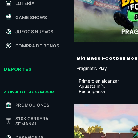
LOTERÍA
GAME SHOWS
JUEGOS NUEVOS
COMPRA DE BONOS
Big Bass Football Bo
Pragmatic Play
DEPORTES
Primero en alcanzar
Apuesta mín.
Recompensa
ZONA DE JUGADOR
PROMOCIONES
$10K CARRERA
SEMANAL
DESAFÍOS
48