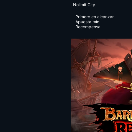
Nolimit City
Primero en alcanzar
Apuesta mín.
Recompensa