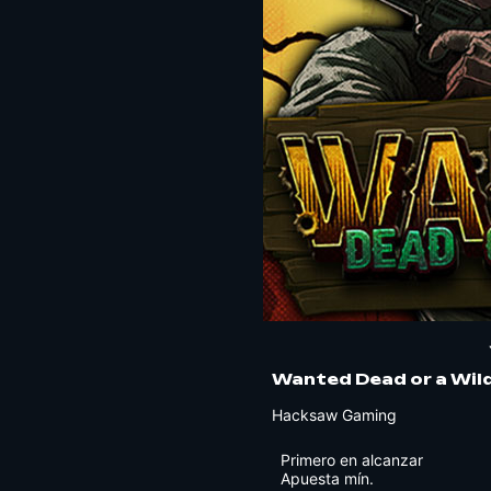
Wanted Dead or a Wil
Hacksaw Gaming
Primero en alcanzar
Apuesta mín.