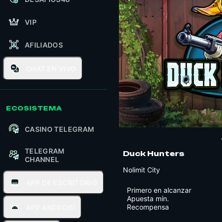
VIP
AFILIADOS
CHAT EN VIVO
ECOSISTEMA
CASINO TELEGRAM
TELEGRAM
Duck Hunters
CHANNEL
Nolimit City
APP DE ESCRITORIO
Primero en alcanzar
Apuesta mín.
Recompensa
APP ANDROID