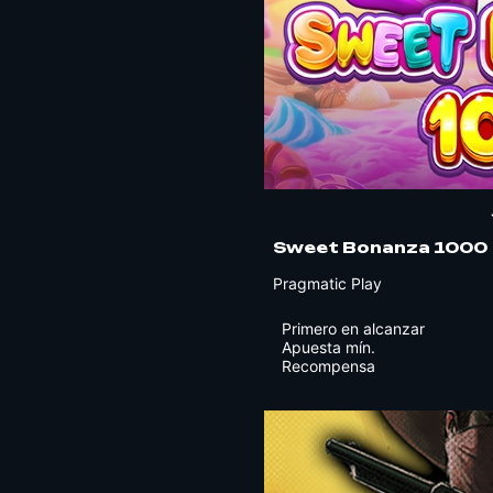
Sweet Bonanza 1000
Pragmatic Play
Primero en alcanzar
Apuesta mín.
Recompensa