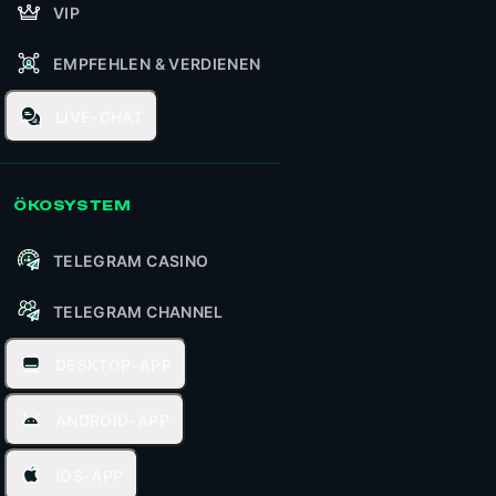
Zufälligkeit
VIP
basieren.
Fast
EMPFEHLEN & VERDIENEN
alle
LIVE-CHAT
haben
einen
flachen
ÖKOSYSTEM
Hausvorteil
von
TELEGRAM CASINO
1%
—
TELEGRAM CHANNEL
der
niedrigste,
DESKTOP-APP
den
du
ANDROID-APP
in
IOS-APP
einem