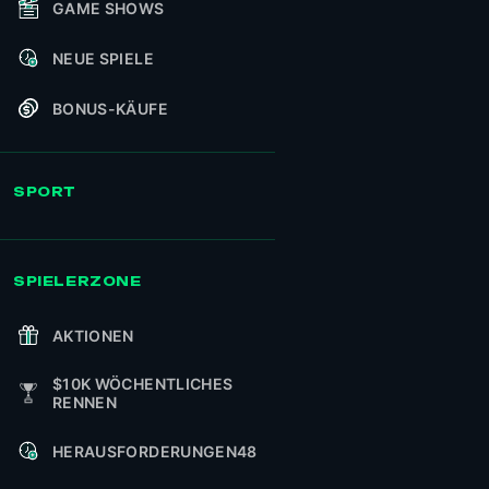
Willkommensangebot
GAME SHOWS
ist
NEUE SPIELE
ein
progressiver
BONUS-KÄUFE
Bonus
über
vier
SPORT
Einzahlungen,
der
insgesamt
SPIELERZONE
420%
an
AKTIONEN
Bonusguthaben
$10K WÖCHENTLICHES
plus
RENNEN
175
Freispiele
HERAUSFORDERUNGEN
48
bietet.