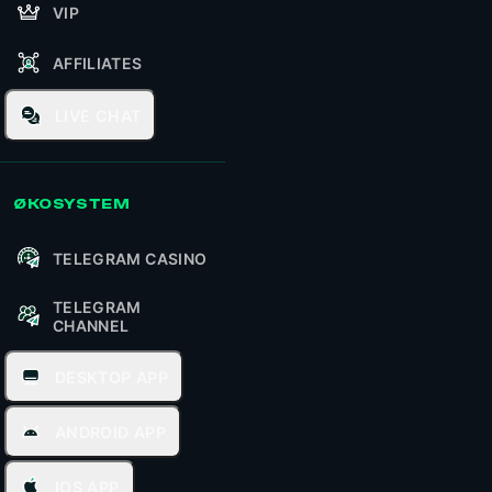
Costa
VIP
Rica.
Det
AFFILIATES
driver
online
LIVE CHAT
casino
www.luckyanon.com
baseret
på
ØKOSYSTEM
en
spillicens
TELEGRAM CASINO
udstedt
af
Anjouan
TELEGRAM
CHANNEL
Gaming
Authority.
DESKTOP APP
Denne
politik
ANDROID APP
(herefter
"AML-
Politikken")
IOS APP