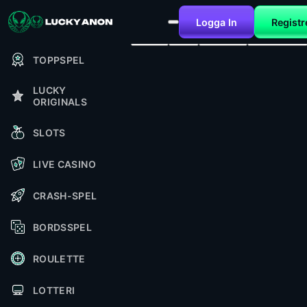
Logga In
Registr
KASINO
Meny
Sök
Plånbok
Belöningar
Integritetspoli
TOPPSPEL
Skydd
LUCKY
av
ORIGINALS
dina
personuppgifter
SLOTS
är
oerhört
LIVE CASINO
viktigt
för
CRASH-SPEL
oss
1.
BORDSSPEL
Introduktion
ROULETTE
Detta
är
LOTTERI
Integritetspolicyn