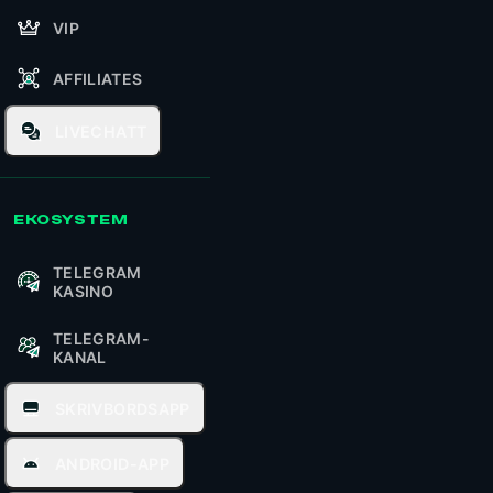
för
VIP
att
erbjuda
AFFILIATES
hasardspel.
Skydd
LIVECHATT
av
dina
personuppgifter
är
EKOSYSTEM
oerhört
viktigt
TELEGRAM
för
KASINO
oss.
Denna
TELEGRAM-
KANAL
Integritetspolicy
beskriver
hur
SKRIVBORDSAPP
vi
på
ANDROID-APP
LuckyAnon