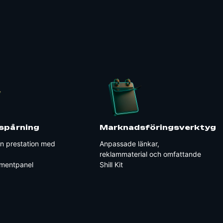
spårning
Marknadsföringsverktyg
n prestation med
Anpassade länkar,
reklammaterial och omfattande
umentpanel
Shill Kit