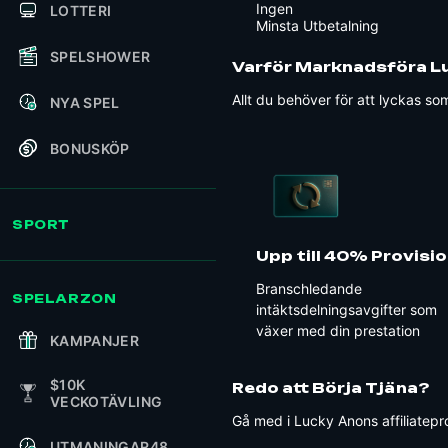
Ingen
LOTTERI
Minsta Utbetalning
SPELSHOWER
Varför Marknadsföra L
Allt du behöver för att lyckas so
NYA SPEL
BONUSKÖP
SPORT
Upp till 40% Provisi
Branschledande
SPELARZON
intäktsdelningsavgifter som
växer med din prestation
KAMPANJER
$10K
Redo att Börja Tjäna?
VECKOTÄVLING
Gå med i Lucky Anons affiliatepr
UTMANINGAR
48