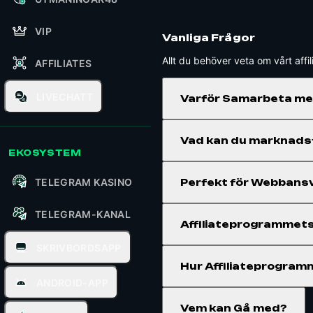
VIP
Vanliga Frågor
Allt du behöver veta om vårt affi
AFFILIATES
LIVECHATT
Varför Samarbeta me
Vad kan du marknads
EKOSYSTEM
TELEGRAM KASINO
Perfekt för Webbans
TELEGRAM-KANAL
Affiliateprogrammets
SKRIVBORDSAPP
Hur Affiliateprogram
ANDROID-APP
Vem kan Gå med?