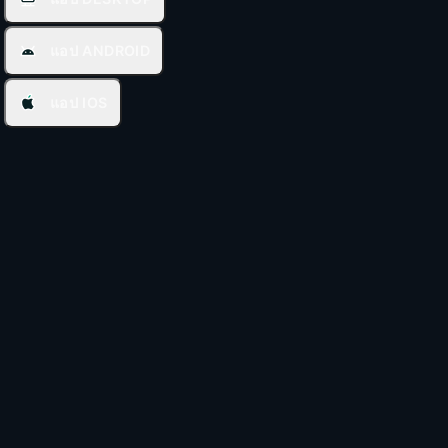
Football
Gonzo's
Crazy
Studio
Treasure
Balls
แอป ANDROID
Evolution
Map
Evolution
Gaming
Evolution
Gaming
Gaming
เล่นเลย
เล่นเลย
แอป IOS
เล่นเลย
🎮
🎮
🎮
First
Snakes
Stock
Person
and
Market
Dream
Ladders
Evolution
Catcher
Live
Gaming
Evolution
Pragmatic
เล่นเลย
Gaming
Play
Live
เล่นเลย
เล่นเลย
🎮
🎮
🎮
Lightning
Dream
Dead
Ball
Catcher
or
Evolution
Evolution
Alive:
Gaming
Gaming
Saloon
Evolution
เล่นเลย
เล่นเลย
Gaming