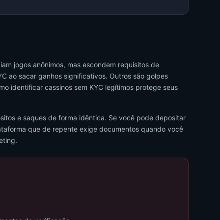
ciam jogos anônimos, mas escondem requisitos de
C ao sacar ganhos significativos. Outros são golpes
o identificar cassinos sem KYC legítimos protege seus
ósitos e saques de forma idêntica. Se você pode depositar
plataforma que de repente exige documentos quando você
eting.