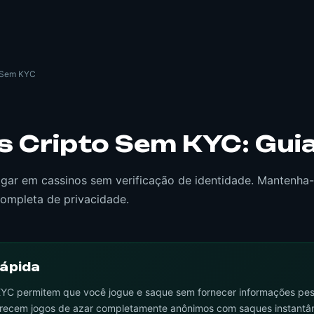
o Sem KYC
 Cripto Sem KYC: Guia 
ogar em cassinos sem verificação de identidade. Mantenha
ompleta de privacidade.
ápida
KYC permitem que você jogue e saque sem fornecer informações pes
ecem jogos de azar completamente anônimos com saques instantâne