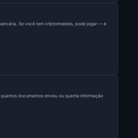
bancária. Se você tem criptomoedas, pode jogar — é
 em quantos documentos enviou ou quanta informação