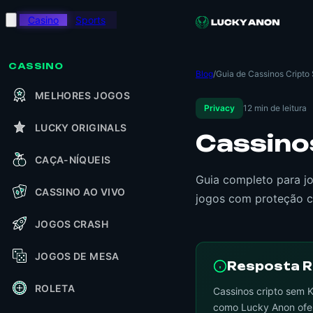
Casino
Sports
CASSINO
Blog
/
Guia de Cassinos Cript
MELHORES JOGOS
Privacy
12
min de leitura
LUCKY ORIGINALS
Cassinos
CAÇA-NÍQUEIS
Guia completo para j
CASSINO AO VIVO
jogos com proteção c
JOGOS CRASH
JOGOS DE MESA
Resposta R
ROLETA
Cassinos cripto sem 
como Lucky Anon ofer