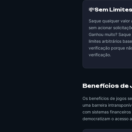
💸
Sem Limites
Saque qualquer valor
sem acionar solicitaçõ
Ganhou muito? Saque 
limites arbitrários ba
verificação porque não
verificação.
Benefícios de
Os benefícios de jogos s
uma barreira intransponív
com sistemas financeiros 
democratizam o acesso a 