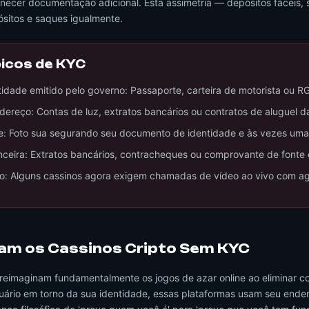
ecer documentação adicional. Esta assimetria — depósitos fáceis, s
sitos e saques igualmente.
picos de KYC
dade emitido pelo governo: Passaporte, carteira de motorista ou RG 
reço: Contas de luz, extratos bancários ou contratos de aluguel d
fie: Foto sua segurando seu documento de identidade e às vezes uma
ceira: Extratos bancários, contracheques ou comprovante de fonte
eo: Alguns cassinos agora exigem chamadas de vídeo ao vivo com ag
am os Cassinos Cripto Sem KYC
reimaginam fundamentalmente os jogos de azar online ao eliminar c
suário em torno da sua identidade, essas plataformas usam seu ende