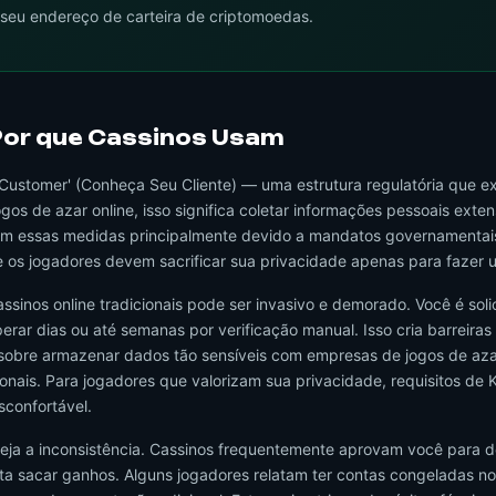
seu endereço de carteira de criptomoedas.
 Por que Cassinos Usam
 Customer' (Conheça Seu Cliente) — uma estrutura regulatória que e
gos de azar online, isso significa coletar informações pessoais ext
am essas medidas principalmente devido a mandatos governamentais
ue os jogadores devem sacrificar sua privacidade apenas para fazer 
inos online tradicionais pode ser invasivo e demorado. Você é soli
perar dias ou até semanas por verificação manual. Isso cria barreira
 sobre armazenar dados tão sensíveis com empresas de jogos de az
cionais. Para jogadores que valorizam sua privacidade, requisitos d
sconfortável.
 seja a inconsistência. Cassinos frequentemente aprovam você para 
a sacar ganhos. Alguns jogadores relatam ter contas congeladas n