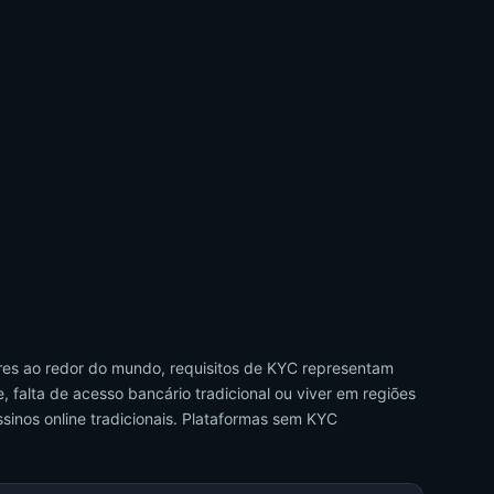
res ao redor do mundo, requisitos de KYC representam
 falta de acesso bancário tradicional ou viver em regiões
ssinos online tradicionais. Plataformas sem KYC