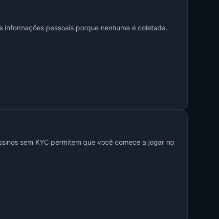
s informações pessoais porque nenhuma é coletada.
Cassinos sem KYC permitem que você comece a jogar no