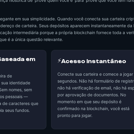
nça filosófica de 'prove quem você é' para 'prove que você tem fund
.
egante em sua simplicidade. Quando você conecta sua carteira cri
ndereço de carteira. Seus depósitos aparecem instantaneamente da 
ficação intermediária porque a própria blockchain fornece toda a ve
que é a única questão relevante.
 Baseada em
⚡
Acesso Instantâneo
Conecte sua carteira e comece a jogar
ira de
segundos. Não há formulário de registr
 sua identidade
não há verificação de email, não há es
. Sem nomes, sem
por aprovação de documentos. No
os pessoais —
momento em que seu depósito é
 de caracteres que
confirmado na blockchain, você está
la seus fundos.
pronto para jogar.