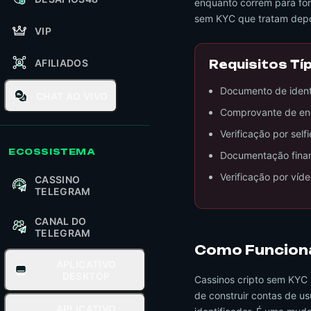
enquanto correm para forn
sem KYC que tratam depó
VIP
AFILIADOS
Requisitos Tí
Documento de identi
CHAT AO VIVO
Comprovante de ende
Verificação por sel
ECOSSISTEMA
Documentação finan
Verificação por víd
CASSINO
TELEGRAM
CANAL DO
TELEGRAM
Como Funcion
APLICATIVO
DESKTOP
Cassinos cripto sem KYC 
de construir contas de u
APLICATIVO