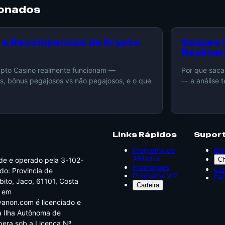
ionados
s e Recompensas de Krypto
Saques 
Realmen
pto Casino realmente funcionam —
Por que saca
, bônus pegajosos vs não pegajosos, e o que
— a análise t
Links Rápidos
Supor
Programa de
Blo
Afiliados
de e operado pela 3-102-
Ch
Promoções
Co
do: Provincia de
Programa VIP
FA
bito, Jaco, 61101, Costa
Carteira
o em
anon.com é licenciado e
 Ilha Autônoma de
pera sob a Licença Nº