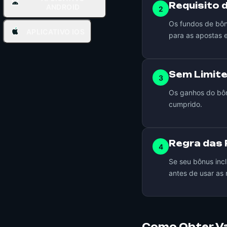
Requisito 
ANDROID
2
Os fundos de bôn
APLICATIVO IOS
para as apostas 
Sem Limit
3
Os ganhos do bôn
cumprido.
Regra das 
4
Se seu bônus incl
antes de usar as
Como Obter V