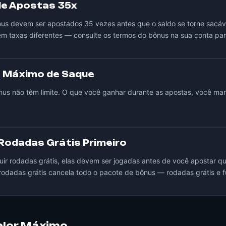
de Apostas 35x
us devem ser apostados 35 vezes antes que o saldo se torne sacável
em taxas diferentes — consulte os termos do bônus na sua conta para
e Máximo de Saque
us não têm limite. O que você ganhar durante as apostas, você man
Rodadas Grátis Primeiro
uir rodadas grátis, elas devem ser jogadas antes de você apostar qu
 rodadas grátis cancela todo o pacote de bônus — rodadas grátis e 
alor Máximo