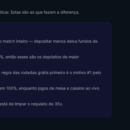
icar. Estas são as que fazem a diferença.
 o match inteiro — depositar menos deixa fundos de
%, então esses são os depósitos de maior
 regra das rodadas grátis primeiro é o motivo #1 pelo
buem 100%, enquanto jogos de mesa e cassino ao vivo
tá de limpar o requisito de 35x.