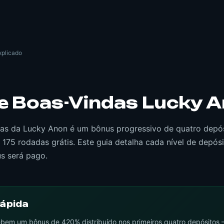
xplicado
e Boas-Vindas Lucky A
das da Lucky Anon é um bônus progressivo de quatro dep
175 rodadas grátis. Este guia detalha cada nível de depósi
s será pago.
ápida
bem um bônus de 420% distribuído nos primeiros quatro depósitos —