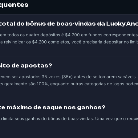
equentes
r total do bônus de boas-vindas da Lucky An
em todos os quatro depósitos é $4.200 em fundos correspondentes, 
ra reivindicar os $4.200 completos, você precisaria depositar no lim
isito de apostas?
vem ser apostados 35 vezes (35x) antes de se tornarem sacáveis. D
ts geralmente são 100%, enquanto outras categorias de jogos pode
ite máximo de saque nos ganhos?
 limita seus ganhos do bônus de boas-vindas. Uma vez que o requis