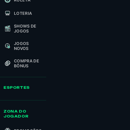
Contratos
Inteligentes
LOTERIA
e
SHOWS DE
JOGOS
Jogos
Comprovada
JOGOS
NOVOS
Justos
COMPRA DE
(2025)
BÔNUS
Como
ESPORTES
o
Ethereum
permite
ZONA DO
jogos
JOGADOR
de