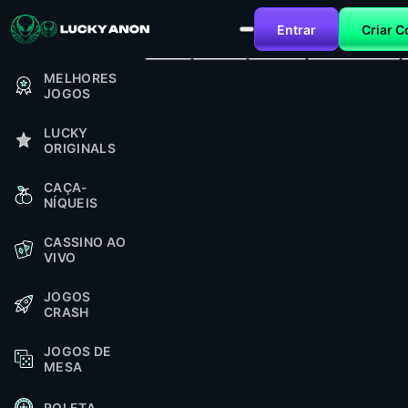
Entrar
Criar C
CASSINO
Menu
Buscar
Carteira
Recompensas
Guia de
MELHORES
JOGOS
Jogos de
Blog
/
Azar com
Ethereum
LUCKY
ORIGINALS
11
min
Ethereum
de
CAÇA-
leitura
NÍQUEIS
Jogos
CASSINO AO
VIVO
de
JOGOS
Azar
CRASH
com
JOGOS DE
MESA
Ethereum:
ROLETA