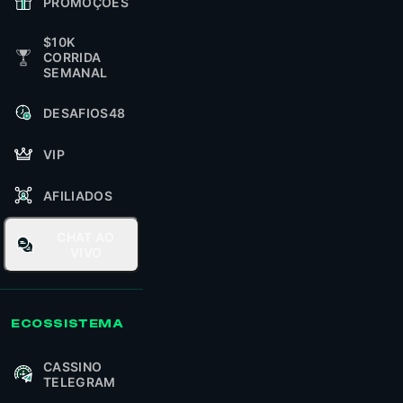
azar
PROMOÇÕES
verdadeiramente
$10K
comprovadamente
CORRIDA
SEMANAL
justos
através
DESAFIOS
48
de
contratos
VIP
inteligentes.
Jogos
AFILIADOS
ETH
CHAT AO
anônimos,
VIVO
saques
instantâneos
e
ECOSSISTEMA
análise
técnica
CASSINO
TELEGRAM
incluída.