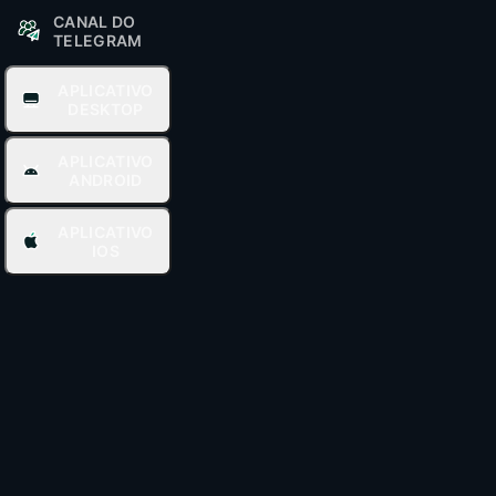
CANAL DO
TELEGRAM
Resposta
APLICATIVO
DESKTOP
Rápida
Jogos
APLICATIVO
de
ANDROID
azar
com
APLICATIVO
IOS
Ethereum
usam
contratos
inteligentes
para
criar
jogos
verdadeiramente
comprovadamente
justos