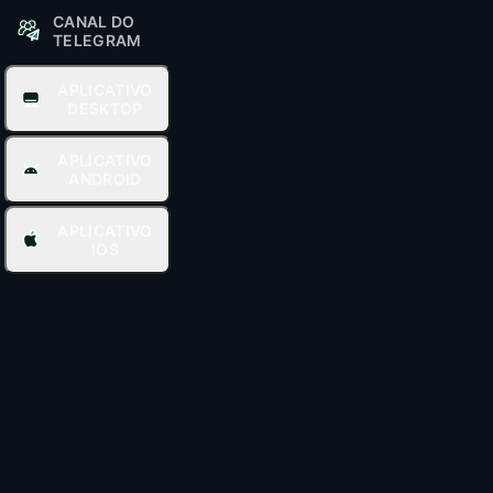
CANAL DO
Jogos
TELEGRAM
crash
envolvem
APLICATIVO
DESKTOP
apostar
em
APLICATIVO
um
ANDROID
multiplicador
crescente
APLICATIVO
e
IOS
sacar
antes
dele
'quebrar'.
O
sucesso
requer
equilibrar
risco
e