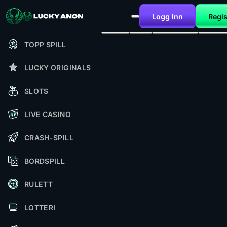
Logg Inn
Regis
CASINO
Meny
Søk
Lommebok
Belønn
AML-
TOPP SPILL
policy
LUCKY ORIGINALS
Policy
mot
SLOTS
Hvitvasking
av
LIVE CASINO
Penger
og
CRASH-SPILL
Bekjempelse
av
BORDSPILL
Terrorfinansiering
1.
RULETT
Introduksjon
LOTTERI
3-
102-