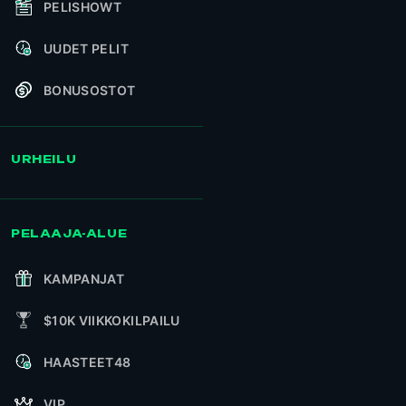
ohjelma
PELISHOWT
käsittää
UUDET PELIT
13
tasoa
BONUSOSTOT
—
12
numeroitua
URHEILU
tasoa
sekä
huipulla
PELAAJA-ALUE
OG-
status.
KAMPANJAT
Jokainen
$10K VIIKKOKILPAILU
taso
avaa
HAASTEET
48
korkeamman
cashback-
VIP